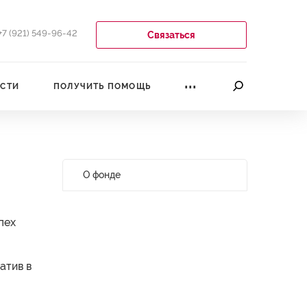
+7 (921) 549-96-42
Связаться
...
СТИ
ПОЛУЧИТЬ ПОМОЩЬ
О фонде
пех
атив в